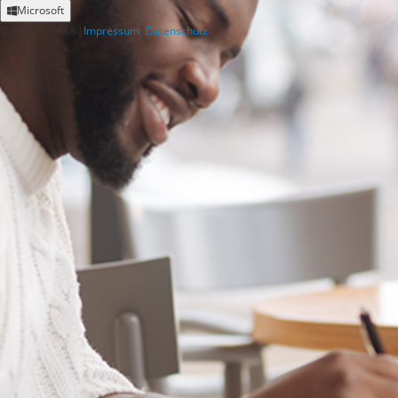
Microsoft
©
2026
WWM®
|
Impressum
|
Datenschutz