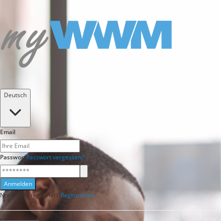
Deutsch
Email
Passwort
Passwort vergessen?
Anmelden
Noch nicht registriert?
Registrieren