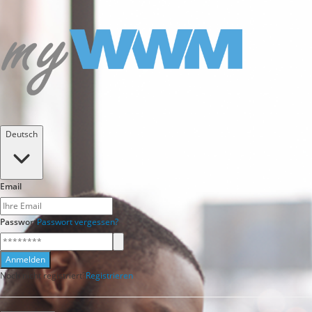
Deutsch
Email
Passwort
Passwort vergessen?
Anmelden
Noch nicht registriert?
Registrieren