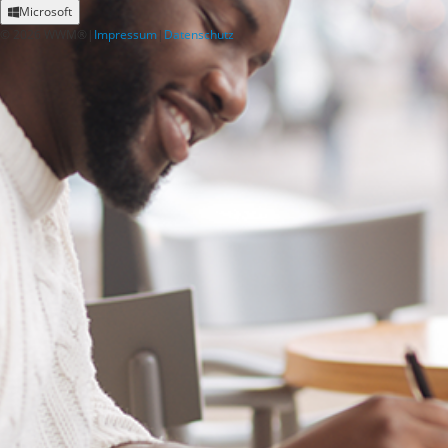
Microsoft
©
2026
WWM®
|
Impressum
|
Datenschutz